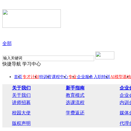
全部
快捷导航
学习中心
首页
专才计划
特训营
课程中心
专业
企业服务
入职特训
AI模型基地
关于我们
新手指南
企业
关于我们
教育模式
企业
讲师招募
选课流程
内训
校园大使
学费返还
媒体
版权声明
代理