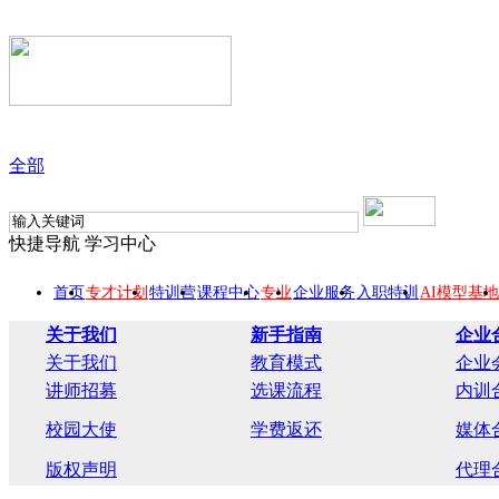
全部
快捷导航
学习中心
首页
专才计划
特训营
课程中心
专业
企业服务
入职特训
AI模型基地
关于我们
新手指南
企业
关于我们
教育模式
企业
讲师招募
选课流程
内训
校园大使
学费返还
媒体
版权声明
代理