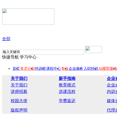
全部
快捷导航
学习中心
首页
专才计划
特训营
课程中心
专业
企业服务
入职特训
AI模型基地
关于我们
新手指南
企业
关于我们
教育模式
企业
讲师招募
选课流程
内训
校园大使
学费返还
媒体
版权声明
代理