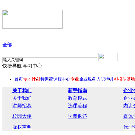
全部
快捷导航
学习中心
首页
专才计划
特训营
课程中心
专业
企业服务
入职特训
AI模型基地
关于我们
新手指南
企业
关于我们
教育模式
企业
讲师招募
选课流程
内训
校园大使
学费返还
媒体
版权声明
代理