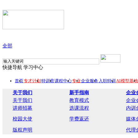
全部
快捷导航
学习中心
首页
专才计划
特训营
课程中心
专业
企业服务
入职特训
AI模型基地
关于我们
新手指南
企业
关于我们
教育模式
企业
讲师招募
选课流程
内训
校园大使
学费返还
媒体
版权声明
代理