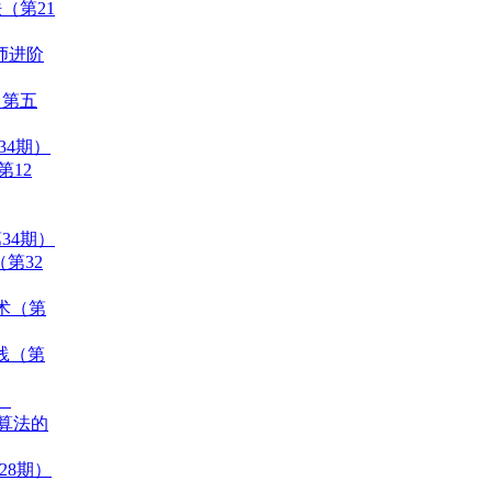
（第21
程师进阶
（第五
34期）
第12
34期）
（第32
技术（第
与实践（第
）
理算法的
28期）