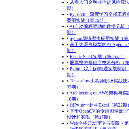
•
从零入门金融业信贷风控算法
期）
•
PyTorch – 深度学习全栈工
案例实战（第26期）
•
AI自动编程驱动的数据分析
期）
•
python网络爬虫应用实战（第
•
基于大语言模型的AI Agent（
期）
•
Elastic Stack实战（第25期）
•
股票投资基础之技术分析（第
•
Python3入门到精通实战特训
期）
•
Tensorflow工程师职场实战
33期）
•
Architecting on AWS架构
18期）
•
跟Py sir一起学Excel（第22期
•
基于OpenCV的专用图像处
设计和实现（第17期）
•
Web全栈开发理论与实践（第