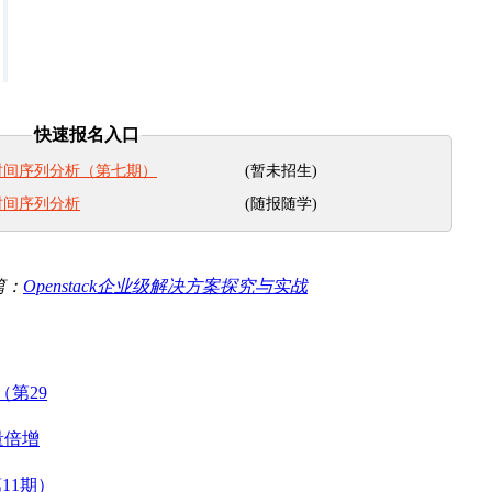
快速报名入口
(暂未招生)
时间序列分析（第七期）
(随报随学)
时间序列分析
篇：
Openstack企业级解决方案探究与实战
（第29
量倍增
11期）