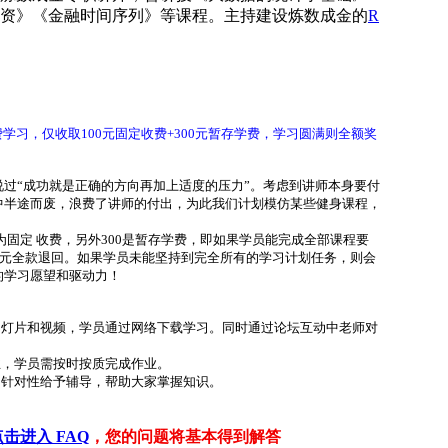
资》《金融时间序列》等课程。主持建设炼数成金的
R
费学习，仅收取100元固定收费+300元暂存学费，学习圆满则全额奖
过“成功就是正确的方向再加上适度的压力”。考虑到讲师本身要付
中半途而废，浪费了讲师的付出，为此我们计划模仿某些健身课程，
为固定 收费
，另外300是暂存学费，即如果学员能完成全部课程要
0元全款退回。如果学员未能坚持到完全所有的学习计划任务，则会
的学习愿望和驱动力！
幻灯片和视频，学员通过网络下载学习。同时通过论坛互动中老师对
业，学员需按时按质完成作业。
，针对性给予辅导，帮助大家掌握知识。
点击进入 FAQ
，您的问题将基本得到解答