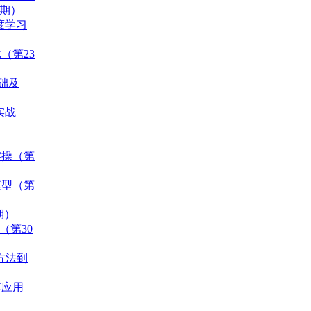
0期）
度学习
）
（第23
基础及
实战
实操（第
模型（第
期）
（第30
统方法到
其应用