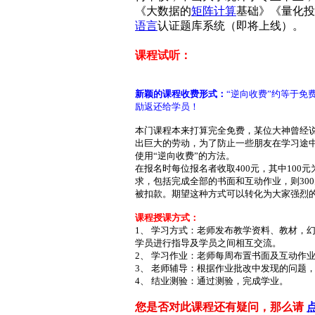
《大数据的
矩阵计算
基础》《量化投
语言
认证题库系统（即将上线）。
课程试听：
新颖的课程收费形式：
“逆向收费”约等于免
励返还给学员！
本门课程本来打算完全免费，某位大神曾经说
出巨大的劳动，为了防止一些朋友在学习途
使用“逆向收费”的方法。
在报名时每位报名者收取400元，其中100元
求，包括完成全部的书面和互动作业，则30
被扣款。期望这种方式可以转化为大家强烈
课程授课方式：
1、 学习方式：老师发布教学资料、教材，
学员进行指导及学员之间相互交流。
2、 学习作业：老师每周布置书面及互动作
3、 老师辅导：根据作业批改中发现的问题
4、 结业测验：通过测验，完成学业。
您是否对此课程还有疑问，那么请