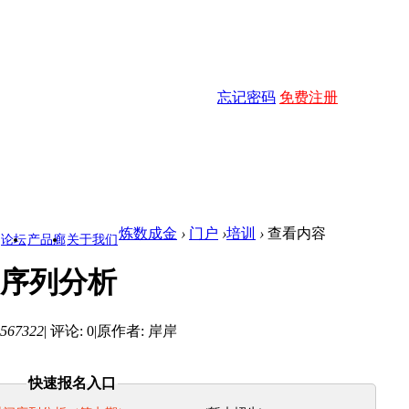
忘记密码
免费注册
炼数成金
›
门户
›
培训
›
查看内容
论坛
产品廊
关于我们
序列分析
567322
|
评论: 0
|
原作者: 岸岸
快速报名入口