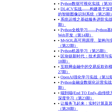
•
Python数据可视化实战（第3
•
DL4CV实战——构建基于深
的智能图像识别系统（第25期
•
系统运维之基础服务进阶实战
期）
•
Python全栈学习——Python
Web开发（第14期）
•
MySQL高可用原理、架构与
（第22期）
•
Python机器学习（第25期）
•
区块链新时代：技术原理与
18期）
•
互联网金融中的交易反欺诈
27期）
•
OpenAI强化学习实战（第32
•
Python金融业数据化运营实战
期）
•
端到端(End TO End)--由传
深度学习（第23期）
•
让服务飞起来：实时计算及
（第28期）