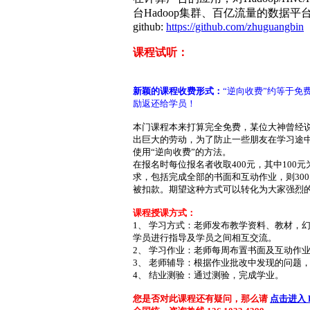
台Hadoop集群、百亿流量的数据平台架构，H
github:
https://github.com/zhuguangbin
课程试听：
新颖的课程收费形式：
“逆向收费”约等于免
励返还给学员！
本门课程本来打算完全免费，某位大神曾经说
出巨大的劳动，为了防止一些朋友在学习途
使用“逆向收费”的方法。
在报名时每位报名者收取400元，其中100元
求，包括完成全部的书面和互动作业，则30
被扣款。期望这种方式可以转化为大家强烈
课程授课方式：
1、 学习方式：老师发布教学资料、教材，
学员进行指导及学员之间相互交流。
2、 学习作业：老师每周布置书面及互动作
3、 老师辅导：根据作业批改中发现的问题
4、 结业测验：通过测验，完成学业。
您是否对此课程还有疑问，那么请
点击进入 