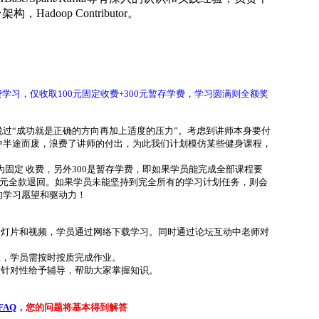
adoop Contributor。
费学习，仅收取100元固定收费+300元暂存学费，学习圆满则全额奖
过“成功就是正确的方向再加上适度的压力”。考虑到讲师本身要付
中半途而废，浪费了讲师的付出，为此我们计划模仿某些健身课程，
为固定 收费
，另外300是暂存学费，即如果学员能完成全部课程要
0元全款退回。如果学员未能坚持到完全所有的学习计划任务，则会
的学习愿望和驱动力！
幻灯片和视频，学员通过网络下载学习。同时通过论坛互动中老师对
业，学员需按时按质完成作业。
，针对性给予辅导，帮助大家掌握知识。
FAQ
，您的问题将基本得到解答