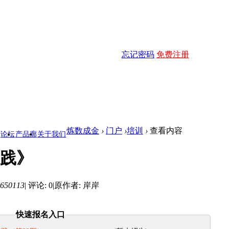
忘记密码
免费注册
炼数成金
›
门户
›
培训
›
查看内容
论坛
产品廊
关于我们
实践》
650113
|
评论: 0
|
原作者: 岸岸
快速报名入口