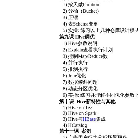
1) 按天做Partition
2) 分桶（Bucket）
3) 压缩
4) 表Schema变更
5) 实操: 练习以上几种仓库设计模
第九课 Hive调优
1) Hive参数说明
2) Explain查看执行计划
3) 控制Map/Reduce数
4) 并行执行
5) 推测执行
6) Join优化
7) 数据倾斜问题
8) 动态分区优化
9) 实操: 练习并理解不同优化参数
第十课 Hive新特性与其他
1) Hive on Tez
2) Hive on Spark
3) Hive与
HBase
集成
4) HCatalog
第十一课 案例
1) 广告用户行为分析场景预备